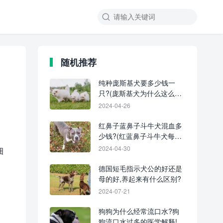
随机推荐
纯种庞斯基犬要多少钱一
只?(庞斯基犬为什么这么
贵?)
2024-04-26
红鼻子蓝鼻子斗牛犬混血多
少钱?(红蓝鼻子斗牛犬每年
的成本花费)
2024-04-30
细
德国短毛指示犬公的好还是
母的好,养起来有什么区别?
2024-07-21
狗狗为什么经常流口水?狗
狗流口水过多的医学解释!