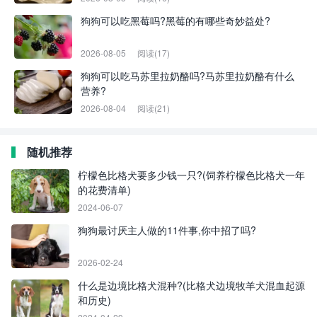
狗狗可以吃黑莓吗?黑莓的有哪些奇妙益处?
2026-08-05
阅读(17)
狗狗可以吃马苏里拉奶酪吗?马苏里拉奶酪有什么
营养?
2026-08-04
阅读(21)
随机推荐
柠檬色比格犬要多少钱一只?(饲养柠檬色比格犬一年
的花费清单)
2024-06-07
狗狗最讨厌主人做的11件事,你中招了吗?
2026-02-24
什么是边境比格犬混种?(比格犬边境牧羊犬混血起源
和历史)