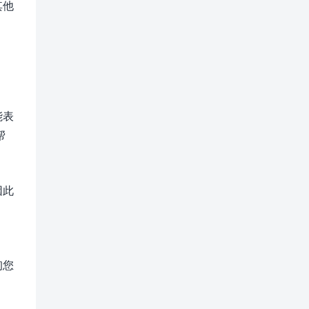
其他
能表
帮
因此
询您