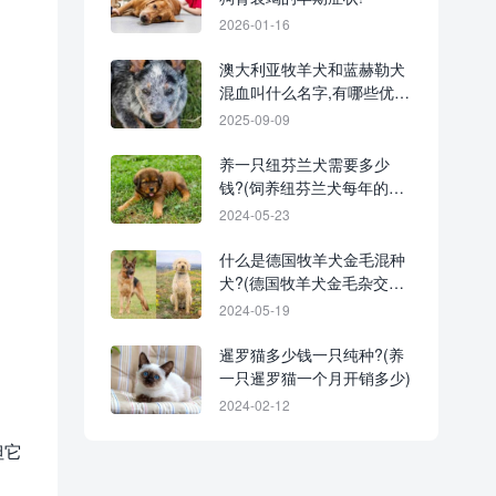
2026-01-16
澳大利亚牧羊犬和蓝赫勒犬
混血叫什么名字,有哪些优秀
特征?
2025-09-09
养一只纽芬兰犬需要多少
钱?(饲养纽芬兰犬每年的成
本花费)
2024-05-23
什么是德国牧羊犬金毛混种
犬?(德国牧羊犬金毛杂交的
起源和历史)
2024-05-19
暹罗猫多少钱一只纯种?(养
一只暹罗猫一个月开销多少)
2024-02-12
但它