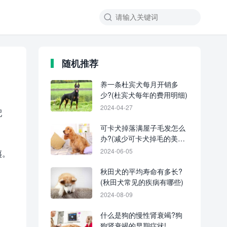
随机推荐
养一条杜宾犬每月开销多
少?(杜宾犬每年的费用明细)
2024-04-27
配
可卡犬掉落满屋子毛发怎么
办?(减少可卡犬掉毛的美容
指南)
2024-06-05
夷。
秋田犬的平均寿命有多长?
(秋田犬常见的疾病有哪些)
2024-08-09
什么是狗的慢性肾衰竭?狗
狗肾衰竭的早期症状!