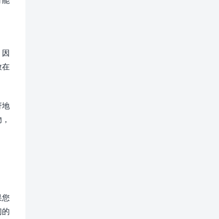
，因
放在
。
讶地
物，
果您
们的