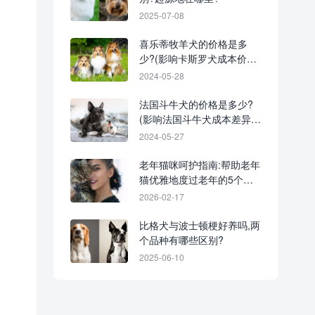
2025-07-08
喜乐蒂牧羊犬的价格是多
少?(影响卡斯罗犬成本价格
的7大因素)
2024-05-28
法国斗牛犬的价格是多少?
(影响法国斗牛犬成本差异的
7个因素)
2024-05-27
老年猫咪呵护指南:帮助老年
猫优雅地度过老年的5个技
巧
2026-02-17
比格犬与波士顿梗好养吗,两
个品种有哪些区别?
2025-06-10