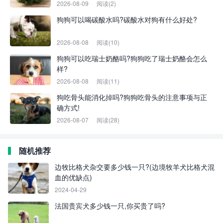
2026-08-09
阅读(2)
狗狗可以喝碳酸水吗?碳酸水对狗有什么好处?
2026-08-08
阅读(10)
狗狗可以吃瑞士奶酪吗?狗狗吃了瑞士奶酪会怎么
样?
2026-08-08
阅读(11)
狗吃骨头能消化掉吗?狗狗吃骨头的注意事项与正
确方式!
2026-08-07
阅读(28)
随机推荐
边牧比格犬杂交要多少钱一只?(边境牧羊犬比格犬混
血的优缺点)
2024-04-29
法国贵宾犬多少钱一只,你买贵了吗?