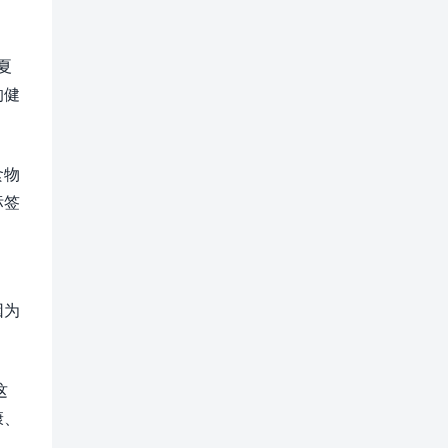
夏
的健
食物
标签
因为
这
康、