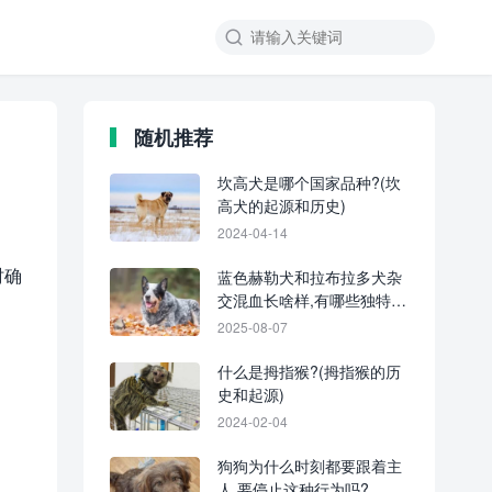
随机推荐
坎高犬是哪个国家品种?(坎
高犬的起源和历史)
2024-04-14
时确
蓝色赫勒犬和拉布拉多犬杂
交混血长啥样,有哪些独特的
特征?
2025-08-07
什么是拇指猴?(拇指猴的历
史和起源)
2024-02-04
狗狗为什么时刻都要跟着主
人,要停止这种行为吗?