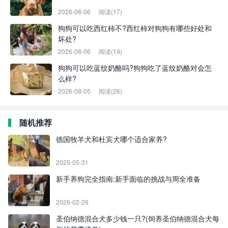
2026-08-06
阅读(17)
狗狗可以吃西红柿不?西红柿对狗狗有哪些好处和
坏处?
2026-08-06
阅读(19)
狗狗可以吃蓝纹奶酪吗?狗狗吃了蓝纹奶酪对会怎
么样?
2026-08-05
阅读(26)
随机推荐
德国牧羊犬和杜宾犬哪个适合家养?
2025-05-31
新手养狗完全指南:新手面临的挑战与周全准备
2026-02-26
圣伯纳德混合犬多少钱一只?(饲养圣伯纳德混合犬每