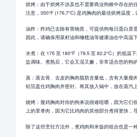
烘烤：由于烘烤不涉及也不需要商业狗粮中存在的
注意，350°F (176.7°C) 是鸡胸肉的最佳烘烤温
油炸：炸鸡已去除有害物质，可提供狗每日蛋白质需
因此，请确保用菜籽油和橄榄油等健康油在中高温
水煮：在 175 至 180°F（79.5 至 82.2
盐调味。煮熟后，它会又湿又嫩，非常适合您的狗的
蒸：蒸去骨、去皮的胸肉脂肪含量低，含有大量瘦
铝箔盖住鸡胸肉并密封。将其放入锅中，放在蒸汽上
烧烤：瘦鸡胸肉对你的狗来说很难咀嚼，因为它们
上的里脊肉，因为它比鸡肉的其他部分煮得更快，
除了这些烹饪方法外，煮鸡肉和米饭的组合也是一