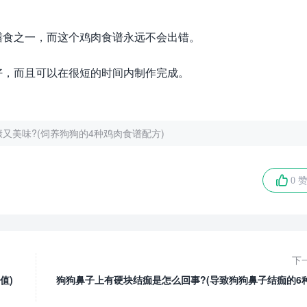
膳食之一，而这个鸡肉食谱永远不会出错。
好，而且可以在很短的时间内制作完成。
又美味?(饲养狗狗的4种鸡肉食谱配方)
0 
下
值)
狗狗鼻子上有硬块结痂是怎么回事?(导致狗狗鼻子结痂的6