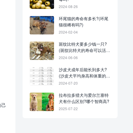
2024-08-26
环尾猫的寿命有多长?(环尾
猫很稀有吗?)
2024-02-04
斑纹比特犬要多少钱一只?
(斑纹比特犬的寿命可以活多
少年)
2024-06-06
沙皮犬成年后能长到多大?
(沙皮犬平均身高和体重的对
照表)
2024-07-20
拉布拉多猎犬与爱尔兰塞特
犬有什么区别?哪个智商高?
自己
2025-07-22