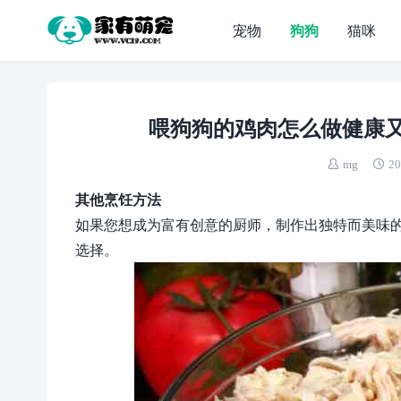
宠物
狗狗
猫咪
喂狗狗的鸡肉怎么做健康又
mg
20
其他烹饪方法
如果您想成为富有创意的厨师，制作出独特而美味
选择。