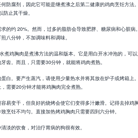
任何防腐剂，因此它可能是继煮沸之后第二健康的鸡肉烹饪方法
度，以防止其干燥。
求的约 20%。然而，过多的脂肪会导致肥胖、糖尿病和心脏病
下煎八分钟，不加调味料和调味。
°C）的低温下水煮鸡胸肉是煮沸方法的温和版本。它是用白开水冲泡的，可
牙齿。而且，只需要30分钟，就能将鸡肉煮熟。
肉蛋白。要产生蒸汽，请使用少量热水并将其放在炉子或烤箱上
，需要20分钟才能将鸡胸肉完全煮熟。
很容易变干，但良好的烧烤会使它们变得多汁嫩滑。记得去掉鸡
导致烹饪不均匀。直接加热烤鸡胸肉只需要四到六分钟。
种清淡的饮食，对治疗胃病的狗很有效。