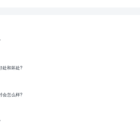
?
好处和坏处?
对会怎么样?
?