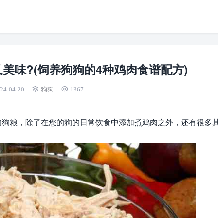
美味?(饲养狗狗的4种鸡肉食谱配方)
24-04-20
狗狗
1367
的狗粮，除了在您的狗的日常饮食中添加煮鸡肉之外，还有很多