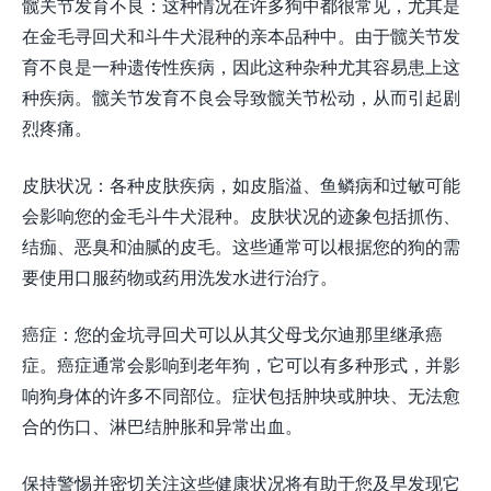
髋关节发育不良：这种情况在许多狗中都很常见，尤其是
在金毛寻回犬和斗牛犬混种的亲本品种中。由于髋关节发
育不良是一种遗传性疾病，因此这种杂种尤其容易患上这
种疾病。髋关节发育不良会导致髋关节松动，从而引起剧
烈疼痛。
皮肤状况：各种皮肤疾病，如皮脂溢、鱼鳞病和过敏可能
会影响您的金毛斗牛犬混种。皮肤状况的迹象包括抓伤、
结痂、恶臭和油腻的皮毛。这些通常可以根据您的狗的需
要使用口服药物或药用洗发水进行治疗。
癌症：您的金坑寻回犬可以从其父母戈尔迪那里继承癌
症。癌症通常会影响到老年狗，它可以有多种形式，并影
响狗身体的许多不同部位。症状包括肿块或肿块、无法愈
合的伤口、淋巴结肿胀和异常出血。
保持警惕并密切关注这些健康状况将有助于您及早发现它