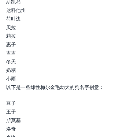
斯凯岛
达科他州
荷叶边
贝拉
莉拉
惠子
吉吉
冬天
奶糖
小雨
以下是一些雄性梅尔金毛幼犬的狗名字创意：
豆子
王子
斯莫基
洛奇