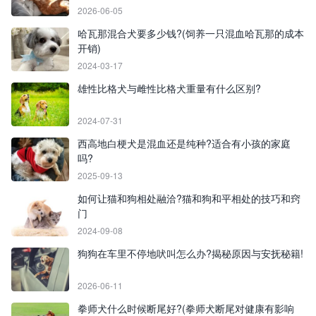
2026-06-05
哈瓦那混合犬要多少钱?(饲养一只混血哈瓦那的成本
开销)
2024-03-17
雄性比格犬与雌性比格犬重量有什么区别?
2024-07-31
西高地白梗犬是混血还是纯种?适合有小孩的家庭
吗?
2025-09-13
如何让猫和狗相处融洽?猫和狗和平相处的技巧和窍
门
2024-09-08
狗狗在车里不停地吠叫怎么办?揭秘原因与安抚秘籍!
2026-06-11
拳师犬什么时候断尾好?(拳师犬断尾对健康有影响