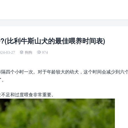
?(比利牛斯山犬的最佳喂养时间表)
024-03-27
狗狗
974
每隔四个小时一次。对于年龄较大的幼犬，这个时间会减少到六
了。
食不足和过度喂食非常重要。