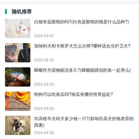
随机推荐
白猫有蓝眼睛的吗?(白色蓝眼睛的猫是什么品种?)
2024-02-07
加纳利犬和卡斯罗犬怎么分辨?哪种适合当护卫犬?
2025-06-30
蝾螈作为宠物能活多久?(蝾螈能跟别的鱼一起养么)
2024-02-04
狗狗可以吃南瓜吗?南瓜有哪些营养益处?
2024-09-03
坎高牧羊犬幼犬多少钱一只?(影响坎高犬价格差异的
因素)
2024-04-26