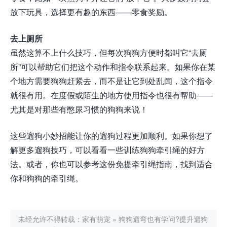
放下玩具，选择更有趣的东西——零食奖励。
去上厕所
虽然这算不上什么技巧，但每次狗狗方便时都叫它“去厕
所”可以帮助它们把这个动作和指令联系起来。如果你在某
个地方需要狗狗赶紧去，而不是让它到处乱闻，这个指令
就很有用。在度假或陌生的地方使用指令也很有帮助——
尤其是对那些有憋尿习惯的狗狗来说！
这些遛狗小妙招能让你的遛狗过程更加顺利。如果你想了
解更多遛狗技巧，可以看看一些训练狗狗牵引绳的好方
法。或者，你也可以参考这份免提牵引绳指南，找到适合
你和狗狗的牵引绳。
未经允许不得转载：
家有萌宠
»
狗狗遛弯也有学问?提升遛狗