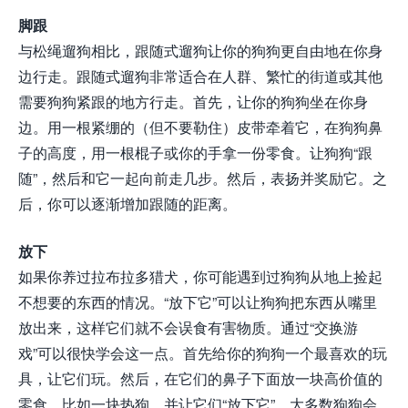
脚跟
与松绳遛狗相比，跟随式遛狗让你的狗狗更自由地在你身
边行走。跟随式遛狗非常适合在人群、繁忙的街道或其他
需要狗狗紧跟的地方行走。首先，让你的狗狗坐在你身
边。用一根紧绷的（但不要勒住）皮带牵着它，在狗狗鼻
子的高度，用一根棍子或你的手拿一份零食。让狗狗“跟
随”，然后和它一起向前走几步。然后，表扬并奖励它。之
后，你可以逐渐增加跟随的距离。
放下
如果你养过拉布拉多猎犬，你可能遇到过狗狗从地上捡起
不想要的东西的情况。“放下它”可以让狗狗把东西从嘴里
放出来，这样它们就不会误食有害物质。通过“交换游
戏”可以很快学会这一点。首先给你的狗狗一个最喜欢的玩
具，让它们玩。然后，在它们的鼻子下面放一块高价值的
零食，比如一块热狗，并让它们“放下它”。大多数狗狗会