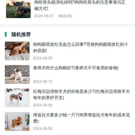
狗吃骨头能消化掉吗?狗狗吃骨头的注意事项与正
确方式!
2026-08-07
阅读(34)
随机推荐
狗狗眼睛发红充血怎么回事?导致狗狗眼睛发红的十
种原因!
2024-09-25
拳师犬吃什么狗粮好?(拳师犬不可食用的食物)
2024-05-13
红梅尔边境牧羊犬的价格是多少?(红梅尔边境牧羊犬
每年的养护开支)
2024-05-03
维兹拉犬要多少钱一只?(饲养维兹拉犬每年的成本花
费)
2024-06-03