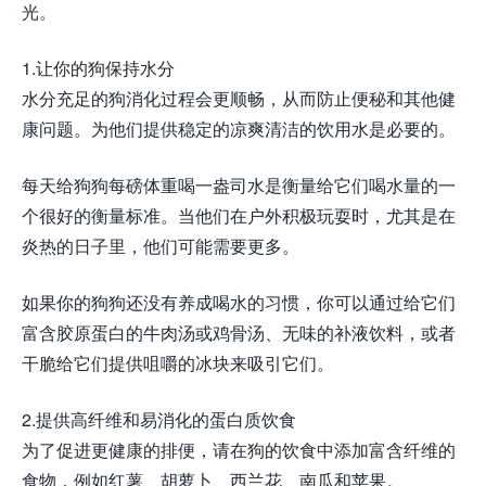
光。
1.让你的狗保持水分
水分充足的狗消化过程会更顺畅，从而防止便秘和其他健
康问题。为他们提供稳定的凉爽清洁的饮用水是必要的。
每天给狗狗每磅体重喝一盎司水是衡量给它们喝水量的一
个很好的衡量标准。当他们在户外积极玩耍时，尤其是在
炎热的日子里，他们可能需要更多。
如果你的狗狗还没有养成喝水的习惯，你可以通过给它们
富含胶原蛋白的牛肉汤或鸡骨汤、无味的补液饮料，或者
干脆给它们提供咀嚼的冰块来吸引它们。
2.提供高纤维和易消化的蛋白质饮食
为了促进更健康的排便，请在狗的饮食中添加富含纤维的
食物，例如红薯、胡萝卜、西兰花、南瓜和苹果。