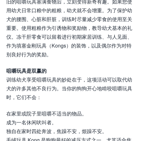
旧的咀嚼玩具塞满食物后，立刻变得新奇有趣。如果您使
用幼犬日常口粮中的粗粮，幼犬就不会增重。为了保护幼
犬的腰围、心脏和肝脏，训练时尽量减少零食的使用至关
重要。使用粗粮作为引诱物和奖励物，教导幼犬基本的礼
仪。冻干肝零食可以留着进行初期家居训练、与人见面、
作为填塞金刚玩具（Kongs）的装饰，以及偶尔作为对特
别良好行为的奖励。
咀嚼玩具是双赢的
训练幼犬享受咀嚼玩具的妙处在于，这项活动可以取代幼
犬的许多其他不良行为。当你的狗狗开心地啃咬咀嚼玩具
时，它们不会：
在家里或院子里咀嚼不适当的物品。
成为一名休闲吠叫者。
独自在家时四处奔波，焦躁不安，烦躁不安。
毛绒玩具 Kong 是狗狗最好的减压方式之一，尤其适合焦