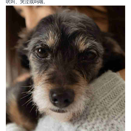
吠叫、哭泣或呜咽。