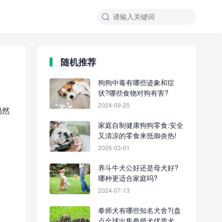
随机推荐
狗狗中毒有哪些迹象和症
状?哪些食物对狗有害?
2024-09-20
仍然
家庭自制健康狗狗零食:安全
又清凉的零食来抵御炎热!
2026-03-01
养斗牛犬公好还是母犬好?
哪种更适合家庭吗?
2024-07-13
拳师犬有哪些知名犬舍?(盘
点全球出售拳师犬优质犬舍