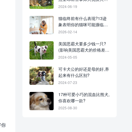
名单)
2024-06-19
猫临终前有什么表现?13迹
象表明你的猫咪可能濒临死
亡
2026-02-14
美国恶霸犬要多少钱一只?
(影响美国恶霸犬的价格差异
及原因)
2024-05-05
可卡犬公的好还是母的好,养
起来有什么区别?
2024-07-23
17种可爱小巧的混血比熊犬,
你喜欢哪一款?
2025-08-30
好你