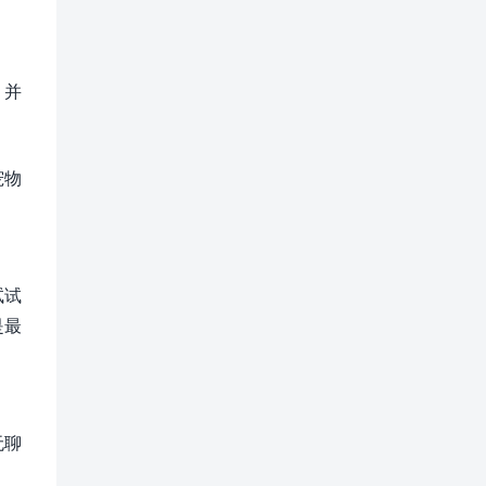
，并
宠物
试试
是最
无聊