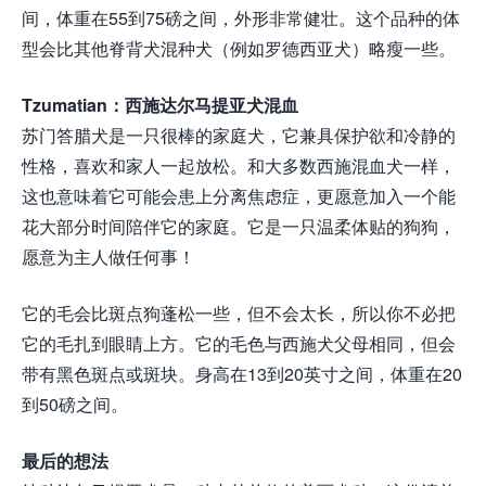
间，体重在55到75磅之间，外形非常健壮。这个品种的体
型会比其他脊背犬混种犬（例如罗德西亚犬）略瘦一些。
Tzumatian：西施达尔马提亚犬混血
苏门答腊犬是一只很棒的家庭犬，它兼具保护欲和冷静的
性格，喜欢和家人一起放松。和大多数西施混血犬一样，
这也意味着它可能会患上分离焦虑症，更愿意加入一个能
花大部分时间陪伴它的家庭。它是一只温柔体贴的狗狗，
愿意为主人做任何事！
它的毛会比斑点狗蓬松一些，但不会太长，所以你不必把
它的毛扎到眼睛上方。它的毛色与西施犬父母相同，但会
带有黑色斑点或斑块。身高在13到20英寸之间，体重在20
到50磅之间。
最后的想法