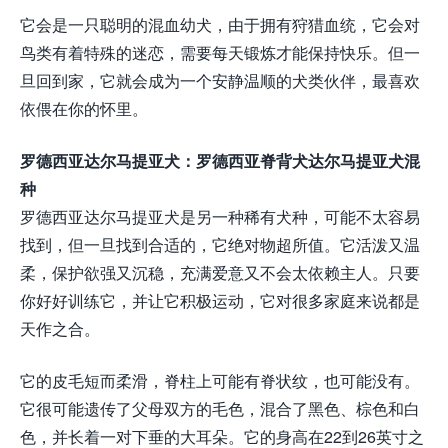
它会是一只聪明的混血幼犬，由于拥有狩猎血统，它会对
鸟类有着特殊的迷恋，需要每天锻炼才能保持快乐。但一
旦回到家，它就会成为一个安静温顺的犬类伙伴，最喜欢
依偎在你的怀里。
罗德西亚达尔马提亚犬：罗德西亚脊背犬达尔马提亚犬混
种
罗德西亚达尔马提亚犬是另一种稀有犬种，可能不太容易
找到，但一旦找到合适的，它绝对物超所值。它活泼又温
柔，保护欲强又沉稳，充满爱意又不会太依赖主人。只要
你好好训练它，并让它积极运动，它对很多家庭来说都是
天作之合。
它的皮毛短而柔滑，脊柱上可能有脊状纹，也可能没有。
它很可能遗传了父母双方的毛色，混合了黑色、棕色和白
色，并长着一对下垂的大耳朵。它的身高在22到26英寸之