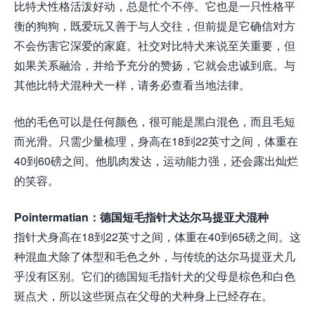
比特犬性格活泼好动，总是忙个不停。它也是一只性格平
衡的狗狗，既爱玩又善于与人交往，但前提是它确信对方
不会伤害它深爱的家庭。社交对比特犬来说至关重要，但
如果关系融洽，并给予充分的赞扬，它就会忠诚到底。与
其他比特犬混种犬一样，请务必查看当地法律。
他的毛色可以是任何颜色，很可能是黑白混色，而且毛短
而光滑。只需少量梳理，身高在18到22英寸之间，体重在
40到60磅之间。他肌肉发达，运动能力强，还会露出灿烂
的笑容。
Pointermatian：德国短毛指针犬达尔马提亚犬混种
指针犬身高在18到22英寸之间，体重在40到65磅之间。这
种混血犬除了体型和毛色之外，与传统的达尔马提亚犬几
乎没有区别。它们的德国短毛指针犬的父母是棕色和白色
斑点犬，所以这些斑点在父母的犬种身上已经存在。