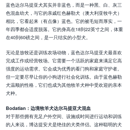
蓝色达尔马提亚犬其实并非蓝色，而是一种黑、白、灰三
色混血幼犬，与它的亲戚红色赫勒犬（澳大利亚牧牛犬）
相比，它看起来（有点像）蓝色。它的被毛短而厚实，一
年四季都会适度脱落。它的身高在18到22英寸之间，体重
在40到60磅之间，是一只结实的小型犬。
无论是放牧还是训练农场动物，蓝色达尔马提亚犬最喜欢
完成工作或经营牧场。它需要一个活跃的家庭来满足它高
强度的运动需求。它会成为优秀的看门狗和家庭守护者。
但一定要尽早让你的小狗进行社会化训练。由于蓝色赫勒
犬温顺的性格，它们也成为其他牧羊犬种中受欢迎的亲本
犬种。
Bodatian：边境牧羊犬达尔马提亚犬混血
对于那些拥有充足户外空间、设施或时间进行运动和训练
的人来说，博达提安犬是绝佳的犬类伴侣。这种聪明的犬