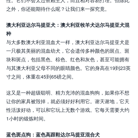
性。它们不会太过依赖主人，而且相对容易打理。但除此
之外，你还能期待什么呢？让我们来一探究竟。
澳大利亚达尔马提亚犬：澳大利亚牧羊犬达尔马提亚犬混
种
与大多数澳大利亚混血犬一样，澳大利亚达尔马提亚犬是
一只极其美丽的混血幼犬，它会遗传多种颜色的斑点、斑
块和斑点，包括黑色、棕色、红色和灰色，甚至可能拥有
与其澳大利亚父母不同的眼睛颜色。它的身高在19到23英
寸之间，体重在45到65磅之间。
这又是一种超级聪明、精力充沛的混血狗狗，如果你不想
让你的家具被毁掉，就必须好好利用它。谢天谢地，它天
性活泼好动，可以和它玩上无数个游戏。它每天需要大约
1小时的锻炼时间。
蓝色斑点狗：蓝色高跟鞋达尔马提亚混合犬