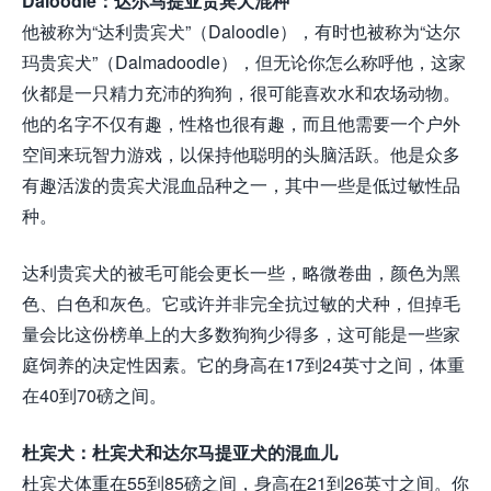
Daloodle：达尔马提亚贵宾犬混种
他被称为“达利贵宾犬”（Daloodle），有时也被称为“达尔
玛贵宾犬”（Dalmadoodle），但无论你怎么称呼他，这家
伙都是一只精力充沛的狗狗，很可能喜欢水和农场动物。
他的名字不仅有趣，性格也很有趣，而且他需要一个户外
空间来玩智力游戏，以保持他聪明的头脑活跃。他是众多
有趣活泼的贵宾犬混血品种之一，其中一些是低过敏性品
种。
达利贵宾犬的被毛可能会更长一些，略微卷曲，颜色为黑
色、白色和灰色。它或许并非完全抗过敏的犬种，但掉毛
量会比这份榜单上的大多数狗狗少得多，这可能是一些家
庭饲养的决定性因素。它的身高在17到24英寸之间，体重
在40到70磅之间。
杜宾犬：杜宾犬和达尔马提亚犬的混血儿
杜宾犬体重在55到85磅之间，身高在21到26英寸之间。你