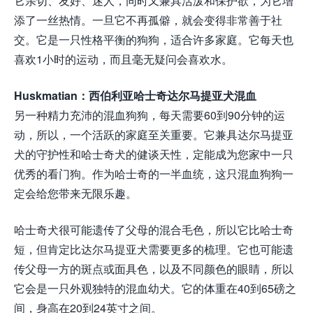
它亲切、友好、迷人，同时又兼具活泼和保护欲，为它增
添了一丝热情。一旦它不再孤僻，就会变得非常善于社
交。它是一只性格平衡的狗狗，适合许多家庭。它每天也
喜欢1小时的运动，而且毫无疑问会喜欢水。
Huskmatian：西伯利亚哈士奇达尔马提亚犬混血
另一种精力充沛的混血狗狗，每天需要60到90分钟的运
动，所以，一个活跃的家庭至关重要。它兼具达尔马提亚
犬的守护性和哈士奇犬的健谈天性，定能成为您家中一只
优秀的看门狗。作为哈士奇的一半血统，这只混血狗狗一
定会给您带来无限乐趣。
哈士奇犬很可能遗传了父母的混合毛色，所以它比哈士奇
短，但肯定比达尔马提亚犬需要更多的梳理。它也可能遗
传父母一方的斑点或面具色，以及不同颜色的眼睛，所以
它会是一只外观独特的混血幼犬。它的体重在40到65磅之
间，身高在20到24英寸之间。