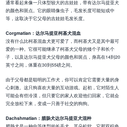
通常看起来像一只体型较大的吉娃娃，带有达尔马提亚犬
的颜色和斑点。它的眼睛像虫子，毛发长度可能短或中
等，这取决于它父母的吉娃娃毛发长度。
Corgmatian：达尔马提亚柯基犬混血
没有什么比柯基混血犬更可爱了，而柯基犬又是其中最可
爱的一种。它很可能继承了柯基犬父母的矮个子和长个
子，以及达尔马提亚犬父母的颜色和斑点，身高在14到20
英寸之间，体重在30到55磅之间。
由于父母都是聪明的工作犬，你可以肯定它需要大量的身
心刺激。这只狗喜欢大量的互动游戏。起初，它对陌生人
可能会有些冷漠，但只要它的家人欢迎他们回家，它就会
完全放松下来，变成一只善于社交的狗狗。
Dachshmatian：腊肠犬达尔马提亚犬混种
腊肠犬是一种中等体型的长毛犬，耳朵松软。它那双棕色