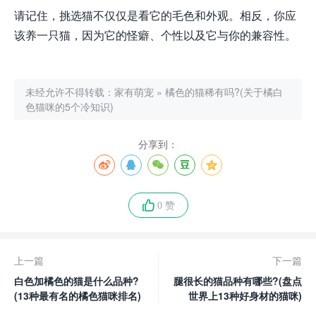
请记住，挑选猫不仅仅是看它的毛色和外观。相反，你应
该养一只猫，因为它的怪癖、个性以及它与你的兼容性。
未经允许不得转载：
家有萌宠
»
橘色的猫稀有吗?(关于橘白
色猫咪的5个冷知识)
分享到：
0 赞
上一篇
下一篇
白色加橘色的猫是什么品种?
腿很长的猫品种有哪些?(盘点
(13种最有名的橘色猫咪排名)
世界上13种好身材的猫咪)