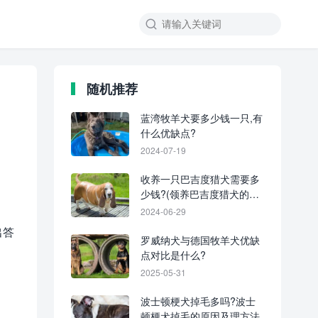
随机推荐
蓝湾牧羊犬要多少钱一只,有
什么优缺点?
2024-07-19
收养一只巴吉度猎犬需要多
少钱?(领养巴吉度猎犬的方
法与技巧)
2024-06-29
出答
罗威纳犬与德国牧羊犬优缺
点对比是什么?
2025-05-31
波士顿梗犬掉毛多吗?波士
顿梗犬掉毛的原因及理方法