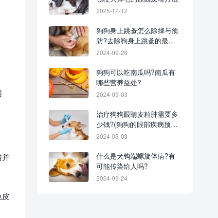
2025-12-12
狗狗身上跳蚤怎么除掉与预
防?去除狗身上跳蚤的最佳
家庭疗法!
2024-09-28
狗狗可以吃南瓜吗?南瓜有
哪些营养益处?
闻
2024-09-03
治疗狗狗眼睛麦粒肿需要多
少钱?(狗狗的眼部疾病预防
措施)
2024-03-03
什么是犬钩端螺旋体病?有
猫并
可能传染给人吗?
2024-09-24
色皮