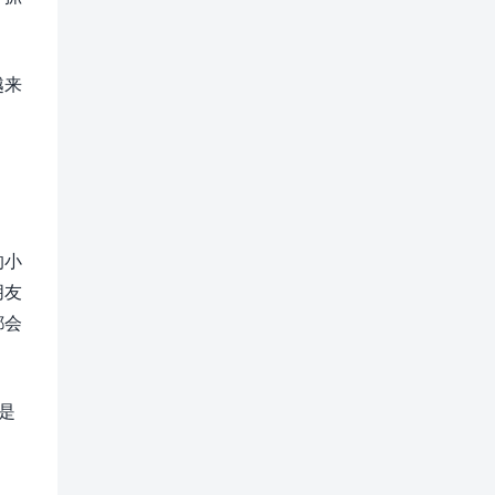
越来
的小
朋友
都会
是