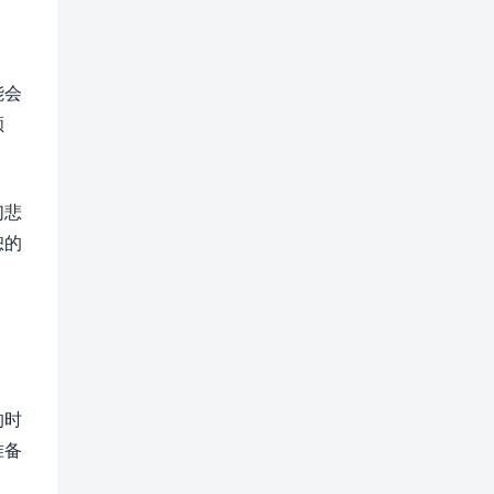
能会
顺
们悲
恕的
的时
准备