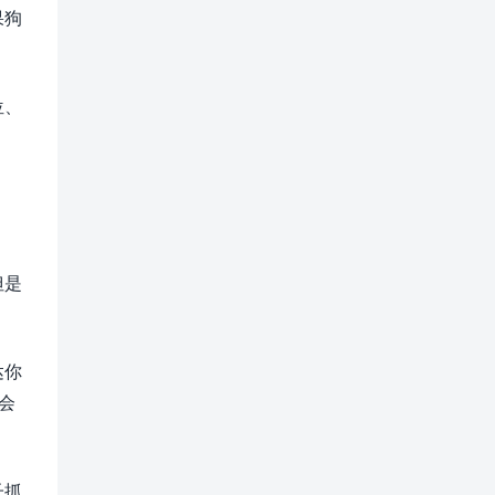
果狗
位、
但是
达你
会
子抓