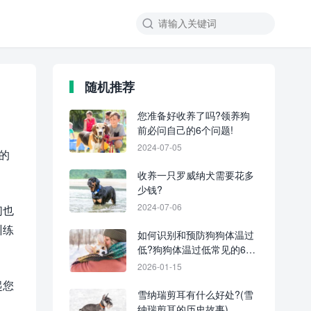
随机推荐
您准备好收养了吗?领养狗
前必问自己的6个问题!
2024-07-05
的
收养一只罗威纳犬需要花多
少钱?
2024-07-06
们也
训练
如何识别和预防狗狗体温过
低?狗狗体温过低常见的6种
原因
2026-01-15
起您
雪纳瑞剪耳有什么好处?(雪
纳瑞剪耳的历史故事)