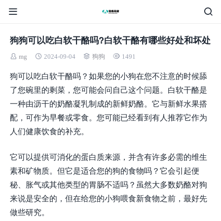
狗狗可以吃白软干酪吗?白软干酪有哪些好处和坏处
mg
2024-09-04
狗狗
1491
狗可以吃白软干酪吗？如果您的小狗在您不注意的时候舔
了您碗里的剩菜，您可能会问自己这个问题。白软干酪是
一种由沥干的奶酪凝乳制成的新鲜奶酪。它与新鲜水果搭
配，可作为早餐或零食。您可能已经看到有人推荐它作为
人们健康饮食的补充。
它可以提供可消化的蛋白质来源，并含有许多必需的维生
素和矿物质。但它是适合您的狗的食物吗？它会引起便
秘、胀气或其他类型的胃肠不适吗？虽然大多数奶酪对狗
来说是安全的，但在给您的小狗喂食新食物之前，最好先
做些研究。