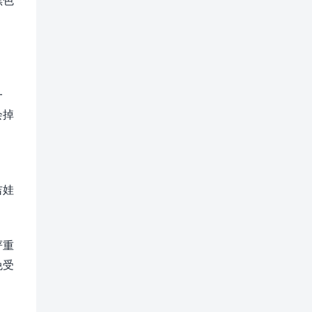
一
会掉
吉娃
严重
免受