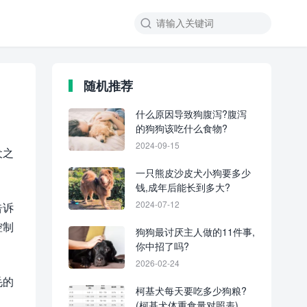
随机推荐
什么原因导致狗腹泻?腹泻
的狗狗该吃什么食物?
2024-09-15
犬之
一只熊皮沙皮犬小狗要多少
钱,成年后能长到多大?
2024-07-12
告诉
控制
狗狗最讨厌主人做的11件事,
你中招了吗?
2026-02-24
毛的
柯基犬每天要吃多少狗粮?
(柯基犬体重食量对照表)