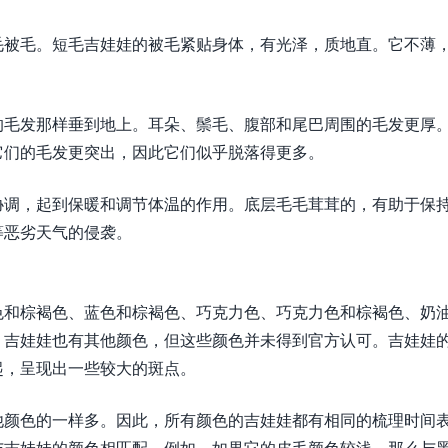
毛被毛。短毛吉娃娃的被毛紧贴身体，有光泽，质地直。它不薄
的毛发那样垂到地上。耳朵、鬃毛、腹部和尾巴周围的毛发更厚
它们的毛发更突出，因此它们似乎脱落得更多。
协调，起到保暖和调节体温的作用。底层毛毛茸茸的，有助于保
等恶劣天气的侵袭。
色和棕褐色、蓝色和棕褐色、巧克力色、巧克力色和棕褐色、奶
，吉娃娃也有其他颜色，但这些颜色并未得到官方认可。吉娃娃
起，呈现出一些较大的斑点。
他颜色的一样多。因此，所有颜色的吉娃娃都有相同的梳理时间
与吉娃娃的颜色相匹配。例如，如果它的皮毛颜色较浅，那么与