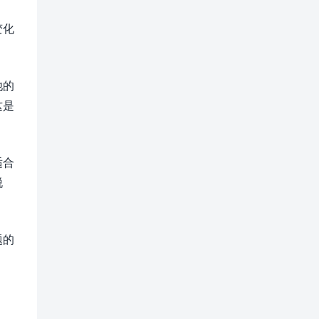
变化
他的
这是
适合
脱
题的