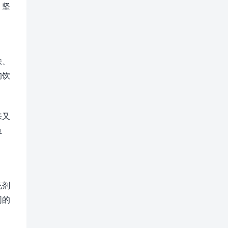
，坚
肤、
的饮
来又
鱼
充剂
同的