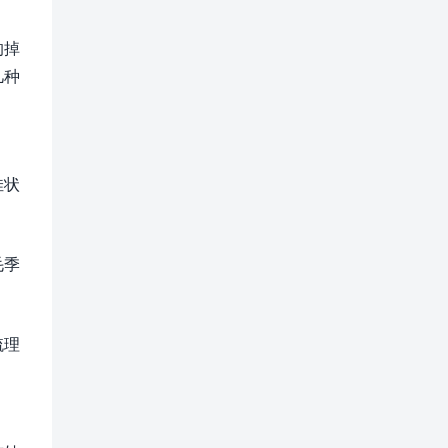
的掉
几种
佳状
毛季
梳理