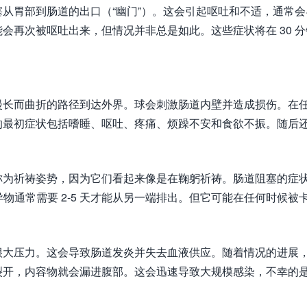
从胃部到肠道的出口（“幽门”）。这会引起呕吐和不适，通常会
会再次被呕吐出来，但情况并非总是如此。这些症状将在 30 分
漫长而曲折的路径到达外界。球会刺激肠道内壁并造成损伤。在
的最初症状包括嗜睡、呕吐、疼痛、烦躁不安和食欲不振。随后
称为祈祷姿势，因为它们看起来像是在鞠躬祈祷。肠道阻塞的症
，异物通常需要 2-5 天才能从另一端排出。但它可能在任何时候被
很大压力。这会导致肠道发炎并失去血液供应。随着情况的进展
裂开，内容物就会漏进腹部。这会迅速导致大规模感染，不幸的