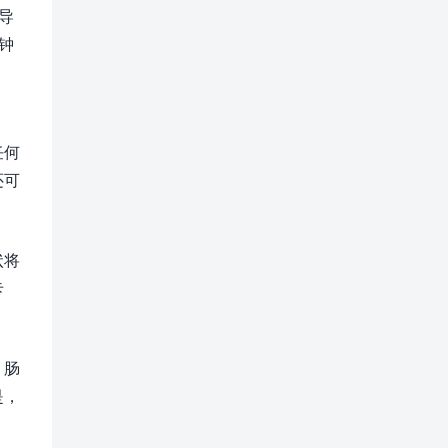
导
钟
任何
还可
状将
卡
，肠
是，