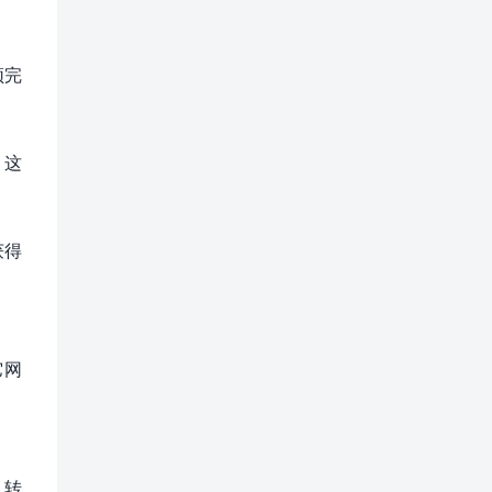
须完
。这
获得
它网
、转