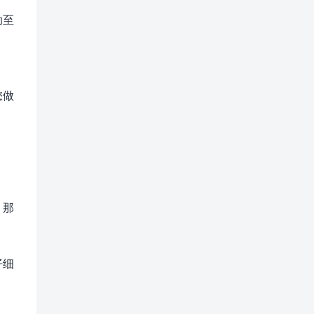
助至
您做
，那
仔细