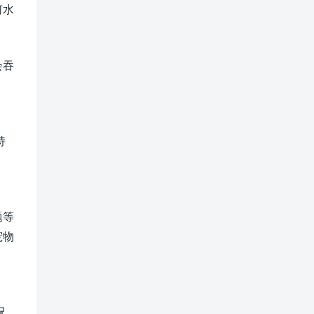
何水
会吞
持
题等
宠物
况