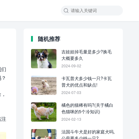
随机推荐
吉娃娃掉毛量是多少?换毛
大概要多久
2024-09-02
我们
吗？
卡瓦普犬多少钱一只?卡瓦
普犬的优点和缺点!
2024-07-03
合，
橘色的猫稀有吗?(关于橘白
色猫咪的5个冷知识)
该注
2024-02-13
法国斗牛犬是好的家庭犬吗,
公母要多少钱一只?