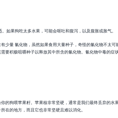
适。如果狗吃太多水果，可能会呕吐和腹泻，以及腹胀或胀气。
有少量 氰化物，虽然如果食用大量种子，奇怪的氰化物不太可
实需要积极咀嚼种子以释放其中所含的氰化物。氰化物中毒的症
给你的狗喂苹果籽。苹果核非常坚硬，通常是我们最终丢弃的水
子所在的地方，而且它也非常坚硬且难以消化。