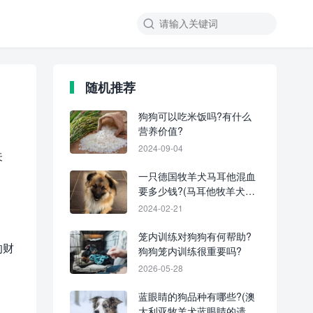
随机推荐
狗狗可以吃米饭吗?有什么
营养价值?
2024-09-04
关
一只德国牧羊犬马耳他混血
要多少钱?(马耳他牧羊犬的
优点和缺点)
2024-02-21
笼内训练对狗狗有何帮助?
的财
狗狗笼内训练很重要吗?
2026-05-28
蓝眼睛的狗品种有哪些?(澳
大利亚牧羊犬蓝眼睛的遗传