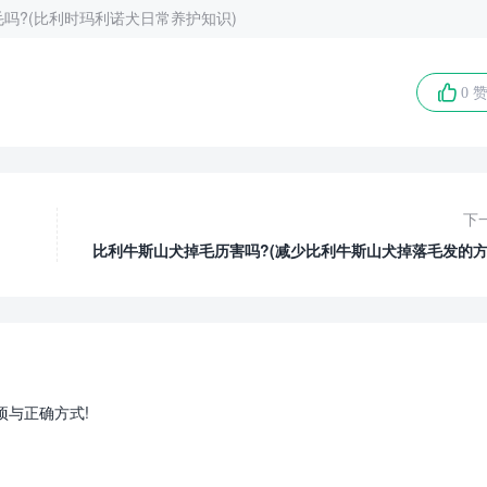
吗?(比利时玛利诺犬日常养护知识)
0 
下
比利牛斯山犬掉毛历害吗?(减少比利牛斯山犬掉落毛发的方
项与正确方式!