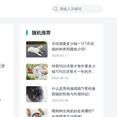
随机推荐
爪哇猫要多少钱一只?爪哇
猫的种类和颜色介绍!
2026-03-11
完全
饲养玛尔济斯犬每年要多少
钱?(玛尔济斯犬一年的开支
清单)
2024-06-04
什么是黑色缅因猫?(黑色缅
因猫的性格与外观特征)
事
2024-02-06
喂狗狗生肉的好处有哪些?
生肉喂养方法指南!