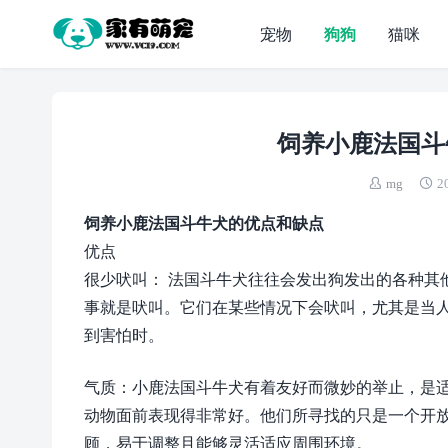
宠物
狗狗
猫咪
饲养小鹿法国斗
mg
2
饲养小鹿法国斗牛犬的优点和缺点
优点
很少吠叫： 法国斗牛犬往往会发出狗发出的各种其
事就是吠叫。它们在某些情况下会吠叫，尤其是当
到害怕时。
气质：小​​鹿法国斗牛犬有着友好而微妙的举止，
动物面前表现得非常好。他们所寻找的只是一个开
顾，易于调整且能够灵活适应周围环境。