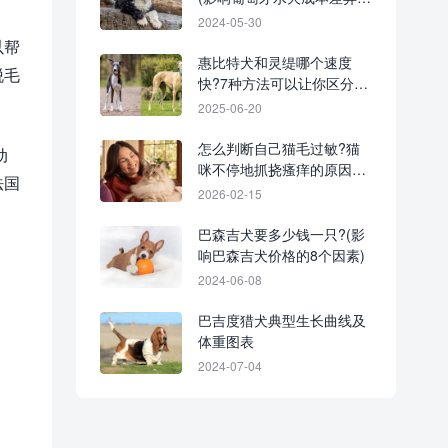
原因)
2024-05-30
以帮
惠比特犬和灵缇哪个速度
脱毛
快?7种方法可以让你区分它
们!
2025-06-20
怎么判断自己猫毛过敏?猫
动
咪不停地抓挠瘙痒的原因与
法国
解决对策
2026-02-15
巴森吉犬要多少钱一只?(影
响巴森吉犬价格的8个因素)
2024-06-08
巴吉度猎犬典型生长曲线及
体重图表
2024-07-04