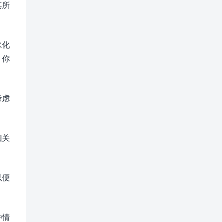
其所
水化
，你
考虑
相关
以便
种情