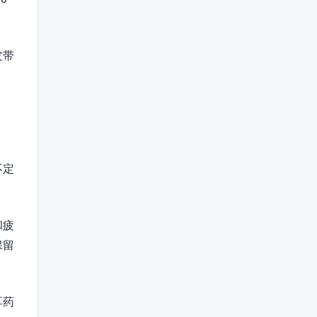
皮带
不定
和疲
保留
耳药