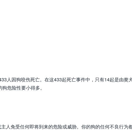
有433人因狗咬伤死亡。在这433起死亡事件中，只有14起是由獒
种的狗危险性要小得多。
或主人免受任何即将到来的危险或威胁。你的狗的任何不良行为