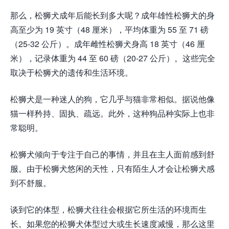
那么，松狮犬成年后能长到多大呢？成年雄性松狮犬的身
高至少为 19 英寸（48 厘米），平均体重为 55 至 71 磅
（25-32 公斤）。成年雌性松狮犬身高 18 英寸（46 厘
米），记录体重为 44 至 60 磅（20-27 公斤）。这些完全
取决于松狮犬的遗传和生活环境。
松狮犬是一种迷人的狗，它几乎与猫非常相似。据说他像
猫一样矜持、固执、疏远。此外，这种狗品种实际上也非
常聪明。
松狮犬倾向于专注于自己的事情，并且在主人面前感到舒
服。由于松狮犬悠闲的天性，只有陌生人才会让松狮犬感
到不舒服。
谈到它的体型，松狮犬往往会根据它所生活的环境而生
长。如果您的松狮犬体型过大或生长速度减慢，那么这里