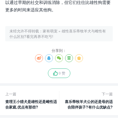
以通过早期的社交和训练消除，但它们往往比雄性狗需要
更多的时间来适应其他狗。
未经允许不得转载：
家有萌宠
»
雄性喜乐蒂牧羊犬与雌性有
什么区别?看完再养不吃亏!
分享到：
0 赞
上一篇
下一篇
查理王小猎犬是雄性还是雌性适
喜乐蒂牧羊犬公的还是母的适
合家庭,优点有那些?
合陪伴孩子?有什么优缺点?