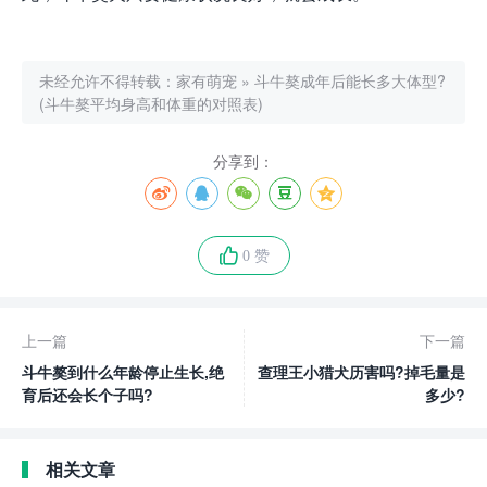
未经允许不得转载：
家有萌宠
»
斗牛獒成年后能长多大体型?
(斗牛獒平均身高和体重的对照表)
分享到：
0 赞
上一篇
下一篇
斗牛獒到什么年龄停止生长,绝
查理王小猎犬历害吗?掉毛量是
育后还会长个子吗?
多少?
相关文章