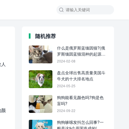
随机推荐
什么是俄罗斯蓝缅因猫?(俄
罗斯缅因蓝猫混种的起源和
历史)
2024-02-08
数人
盘点全球出售高质量美国斗
牛犬的十大排名地点
2024-05-25
狗狗能看见颜色吗?狗是色
盲吗?
的颜
2024-09-22
狗狗哆嗦发抖怎么回事?一
般是这9个原因造成的!