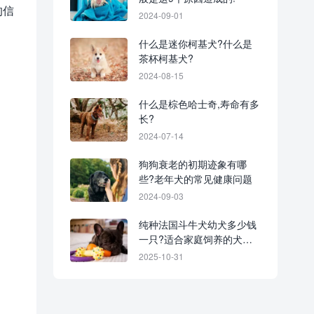
的信
2024-09-01
什么是迷你柯基犬?什么是
茶杯柯基犬?
2024-08-15
什么是棕色哈士奇,寿命有多
长?
2024-07-14
狗狗衰老的初期迹象有哪
些?老年犬的常见健康问题
2024-09-03
纯种法国斗牛犬幼犬多少钱
一只?适合家庭饲养的犬种
吗?
2025-10-31