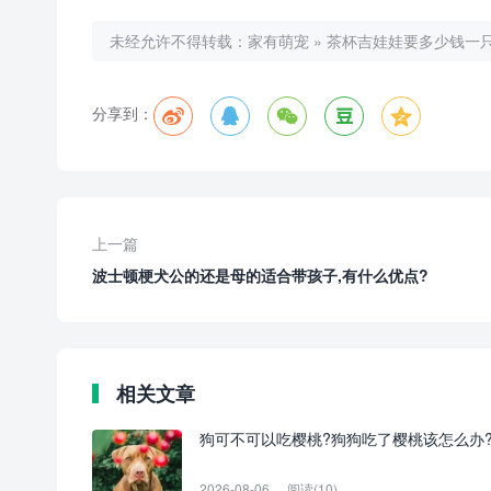
未经允许不得转载：
家有萌宠
»
茶杯吉娃娃要多少钱一只
分享到：
上一篇
波士顿梗犬公的还是母的适合带孩子,有什么优点?
相关文章
狗可不可以吃樱桃?狗狗吃了樱桃该怎么办
2026-08-06
阅读(10)