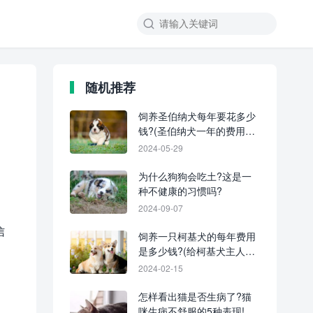
随机推荐
饲养圣伯纳犬每年要花多少
钱?(圣伯纳犬一年的费用开
支明细)
2024-05-29
为什么狗狗会吃土?这是一
种不健康的习惯吗?
2024-09-07
信
饲养一只柯基犬的每年费用
是多少钱?(给柯基犬主人的
省钱秘诀)
2024-02-15
怎样看出猫是否生病了?猫
咪生病不舒服的5种表现!