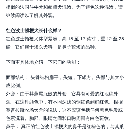
相似的法国斗牛犬和拳师犬混淆。为了避免这种混淆，请
继续阅读以了解其外观。
红色波士顿梗犬长什么样？
红色波士顿梗犬体型紧凑，高 15 至 17 英寸，重 12 至 25
磅。它们属于短头犬科，是鼻子较短的品种。
下面更具体地介绍一下它们的功能：
面部结构： 头骨结构扁平，头短，下颌方。头部与其大小
成比例。
外套：由于其燕尾服般的外套，它具有可爱的红地毯外
观。在这种颜色中，有不同深浅的铜红色到鲜红色。根据
赛普拉斯农场犬舍的说法，这不应该包括任何黑色毛发或
色素沉着。胸部、眼睛之间和口吻周围有白色斑纹。
鼻子： 真正的红色波士顿梗犬的鼻子是红棕色的，与其爪