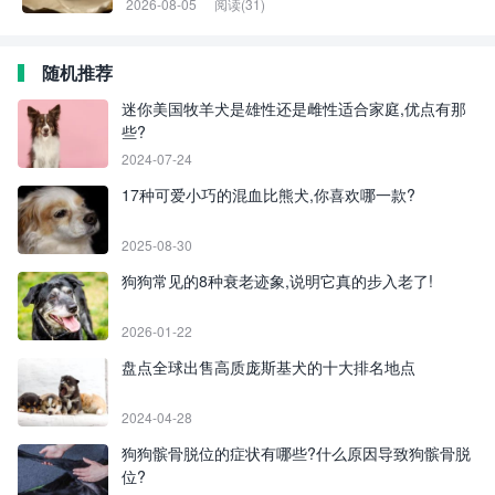
2026-08-05
阅读(31)
随机推荐
迷你美国牧羊犬是雄性还是雌性适合家庭,优点有那
些?
2024-07-24
17种可爱小巧的混血比熊犬,你喜欢哪一款?
2025-08-30
狗狗常见的8种衰老迹象,说明它真的步入老了!
2026-01-22
盘点全球出售高质庞斯基犬的十大排名地点
2024-04-28
狗狗髌骨脱位的症状有哪些?什么原因导致狗髌骨脱
位?