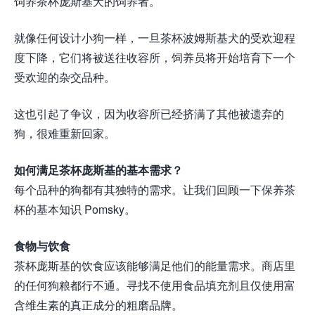
饲养茶杯庞斯基犬的饲养者。
就像任何设计小狗一样，一旦茶杯波姆斯基犬的受欢迎程
度下降，它们将被送往收容所，饲养员将开始培育下一个
受欢迎的杂交品种。
这也引起了争议，因为收容所已经挤满了其他被遗弃的
狗，很难重新回家。
如何满足茶杯庞斯基的基本需求？
每个品种的狗都有其独特的需求。让我们回顾一下保养茶
杯的基本知识 Pomsky。
食物与饮食
茶杯庞斯基的饮食应该能够满足他们的能量需求。商店里
的任何狗粮都行不通。寻找不使用食品填充剂且仅使用富
含维生素的真正成分的粗磨品牌。