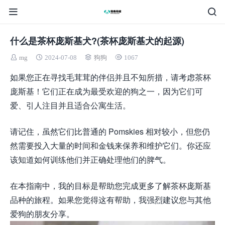
什么是茶杯庞斯基犬?(茶杯庞斯基犬的起源)
mg
2024-07-08
狗狗
1067
如果您正在寻找毛茸茸的伴侣并且不知所措，请考虑茶杯
庞斯基！它们正在成为最受欢迎的狗之一，因为它们可
爱、引人注目并且适合公寓生活。
请记住，虽然它们比普通的 Pomskies 相对较小，但您仍
然需要投入大量的时间和金钱来保养和维护它们。你还应
该知道如何训练他们并正确处理他们的脾气。
在本指南中，我的目标是帮助您完成更多了解茶杯庞斯基
品种的旅程。如果您觉得这有帮助，我强烈建议您与其他
爱狗的朋友分享。