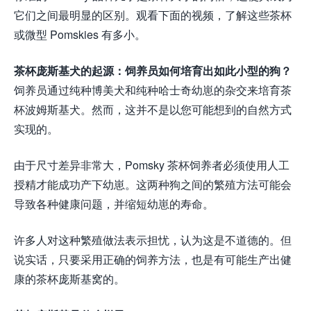
它们之间最明显的区别。观看下面的视频，了解这些茶杯
或微型 Pomskies 有多小。
茶杯庞斯基犬的起源：饲养员如何培育出如此小型的狗？
饲养员通过纯种博美犬和纯种哈士奇幼崽的杂交来培育茶
杯波姆斯基犬。然而，这并不是以您可能想到的自然方式
实现的。
由于尺寸差异非常大，Pomsky 茶杯饲养者必须使用人工
授精才能成功产下幼崽。这两种狗之间的繁殖方法可能会
导致各种健康问题，并缩短幼崽的寿命。
许多人对这种繁殖做法表示担忧，认为这是不道德的。但
说实话，只要采用正确的饲养方法，也是有可能生产出健
康的茶杯庞斯基窝的。