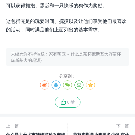
可以获得拥抱、舔舐和一只快乐的狗作为奖励。
这包括充足的玩耍时间、抚摸以及让他们享受他们最喜欢
的活动，同时满足他们上面列出的基本需求。
未经允许不得转载：
家有萌宠
»
什么是茶杯庞斯基犬?(茶杯
庞斯基犬的起源)
分享到：
0 赞
上一篇
下一篇
什么是大丹犬吉娃娃混种?(吉娃
茶杯庞斯基小狗要多少钱,有什