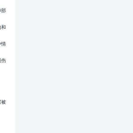
肺部
肉和
种情
损伤
层被