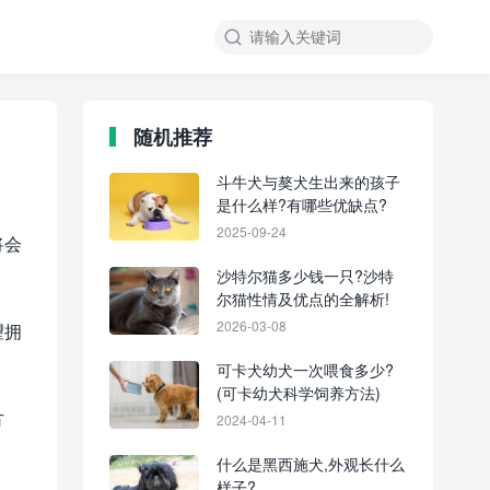
随机推荐
斗牛犬与獒犬生出来的孩子
是什么样?有哪些优缺点?
2025-09-24
将会
沙特尔猫多少钱一只?沙特
尔猫性情及优点的全解析!
2026-03-08
望拥
可卡犬幼犬一次喂食多少?
(可卡幼犬科学饲养方法)
方
2024-04-11
什么是黑西施犬,外观长什么
样子?