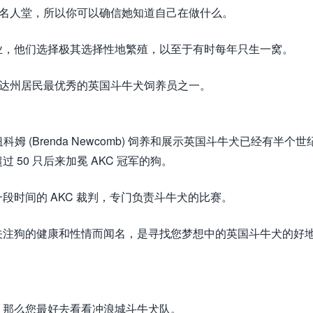
选 BCA 名人堂，所以你可以确信她知道自己在做什么。
业，他们选择极其选择性地繁殖，以至于有时每年只生一窝。
gs 是内华达州居民最优秀的英国斗牛犬饲养员之一。
达·纽科姆 (Brenda Newcomb) 饲养和展示英国斗牛犬已经有半个世
50 只后来加冕 AKC 冠军的狗。
时间的 AKC 裁判，专门负责斗牛犬的比赛。
关注狗的健康和性情而闻名，是寻找您梦想中的英国斗牛犬的好
，那么您最好去看看冲浪城斗牛犬队。