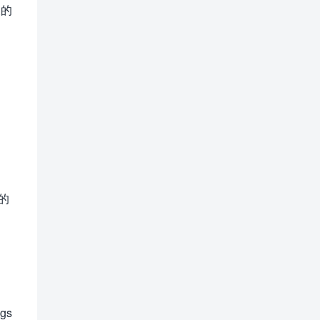
犬的
的
gs