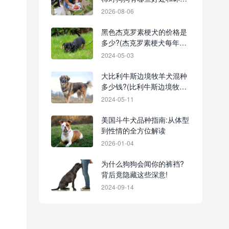
处?
2026-08-06
黑色杰克罗素梗犬的价格是
多少?(杰克罗素梗犬每年的
养护费用清单)
2024-05-03
大比利牛斯边境牧羊犬混种
多少钱?(比利牛斯边境牧羊
犬的优缺点)
2024-05-11
美国斗牛犬品种指南:从体型
到性情的全方位解读
2026-01-04
为什么狗狗会闻你的裤裆?
背后竟隐藏这些深意!
2024-09-14