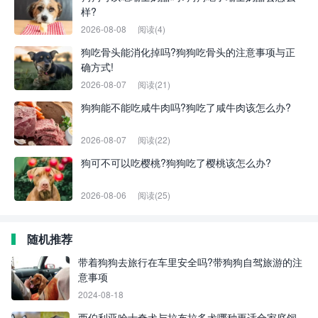
样?
2026-08-08
阅读(4)
狗吃骨头能消化掉吗?狗狗吃骨头的注意事项与正
确方式!
2026-08-07
阅读(21)
狗狗能不能吃咸牛肉吗?狗吃了咸牛肉该怎么办?
2026-08-07
阅读(22)
狗可不可以吃樱桃?狗狗吃了樱桃该怎么办?
2026-08-06
阅读(25)
随机推荐
带着狗狗去旅行在车里安全吗?带狗狗自驾旅游的注
意事项
2024-08-18
西伯利亚哈士奇犬与拉布拉多犬哪种更适合家庭饲