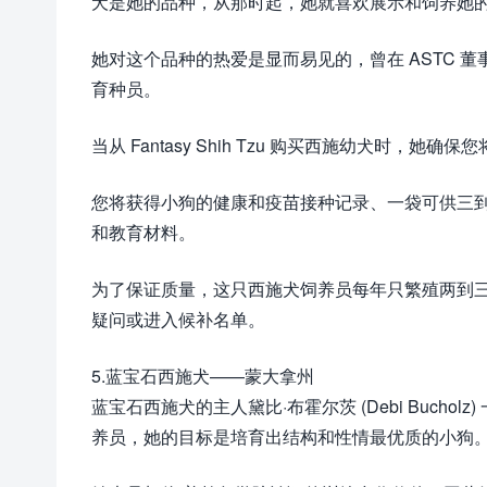
犬是她的品种，从那时起，她就喜欢展示和饲养她
她对这个品种的热爱是显而易见的，曾在 ASTC 董事
育种员。
当从 Fantasy Shih Tzu 购买西施幼犬时，她
您将获得小狗的健康和疫苗接种记录、一袋可供三
和教育材料。
为了保证质量，这只西施犬饲养员每年只繁殖两到
疑问或进入候补名单。
5.蓝宝石西施犬——蒙大拿州
蓝宝石西施犬的主人黛比·布霍尔茨 (Debi Buch
养员，她的目标是培育出结构和性情最优质的小狗