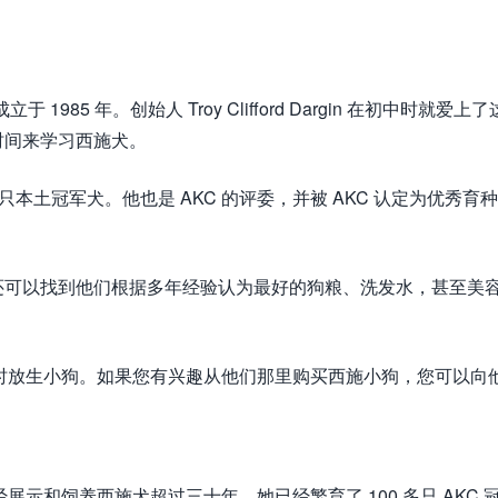
 1985 年。创始人 Troy Clifford Dargin 在初中时就爱上了
时间来学习西施犬。
本土冠军犬。他也是 AKC 的评委，并被 AKC 认定为优秀育种
还可以找到他们根据多年经验认为最好的狗粮、洗发水，甚至美
大时放生小狗。如果您有兴趣从他们那里购买西施小狗，您可以向
cholas 已经展示和饲养西施犬超过三十年。她已经繁育了 100 多只 AKC 