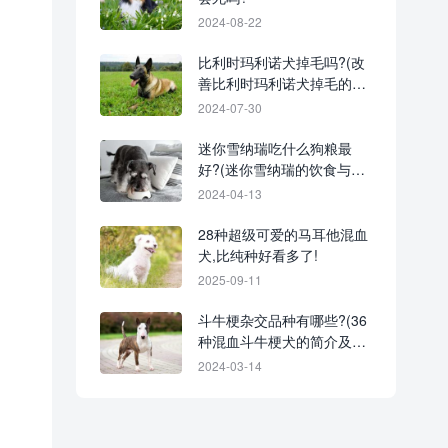
2024-08-22
比利时玛利诺犬掉毛吗?(改
善比利时玛利诺犬掉毛的方
法)
2024-07-30
迷你雪纳瑞吃什么狗粮最
好?(迷你雪纳瑞的饮食与事
项)
2024-04-13
28种超级可爱的马耳他混血
犬,比纯种好看多了!
2025-09-11
斗牛梗杂交品种有哪些?(36
种混血斗牛梗犬的简介及优
缺点)
2024-03-14