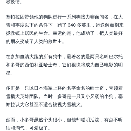
喉疫情。
塞帕拉因带领他的狗队进行一系列狗接力赛而闻名，在大
雪和零度以下的条件下，跑了 340 多英里，运送解毒剂来
拯救镇上居民的生命。幸运的是，他成功了，把人类最好
的朋友变成了人类的救世主。
在参加血清大跑的所有狗中，最著名的是两只名叫巴尔托
和多哥的西伯利亚哈士奇，它们很快将成为自己电影的明
星。
多哥是一只以日本海军上将的名字命名的哈士奇，带领着
雪橇犬英雄团队。当时，多哥是一只又小又弱的小狗，塞
帕拉认为它甚至不适合被视为雪橇犬。
然而，小多哥虽然个​​头很小，但他却聪明活泼，有点不听
话和淘气，可爱极了。