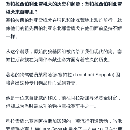
塞帕拉西伯利亚雪橇犬的历史和起源：塞帕拉西伯利亚雪
橇犬来自哪里？
塞帕拉西伯利亚雪橇犬在强风和冰冻荒地上艰难前行，就
像他们的祖先西伯利亚东北部雪橇犬在他们面前坚持不懈
一样。
从这个谱系，原始的狼基因组被传给了我们现代的狗。塞
帕拉斯家族在为同伴奉献生命方面有着悠久的历史。
著名的狗驾驶员莱昂哈德·塞帕拉 (Leonhard Seppala) 因
培育出这种专用狗品种而受到赞誉。
他是一位来自挪威的移民，前往阿拉斯加寻求黄金财富，
但却成为当时最成功的狗拉雪橇赛车手之一。
狗拉雪橇比赛是阿拉斯加诺姆的一项流行消遣活动，当俄
罗斯毛皮商人 William Goosak 带来了一支由 10 只东北西