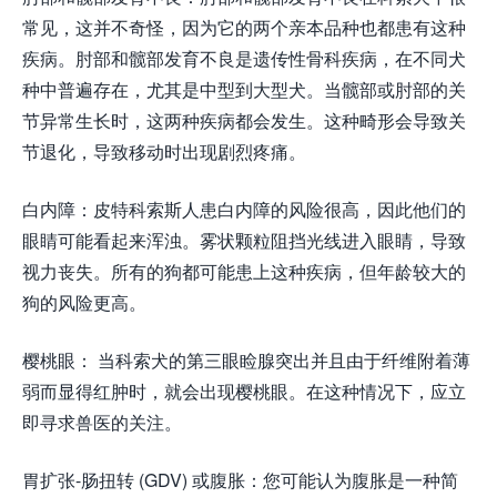
常见，这并不奇怪，因为它的两个亲本品种也都患有这种
疾病。肘部和髋部发育不良是遗传性骨科疾病，在不同犬
种中普遍存在，尤其是中型到大型犬。当髋部或肘部的关
节异常生长时，这两种疾病都会发生。这种畸形会导致关
节退化，导致移动时出现剧烈疼痛。
白内障：皮特科索斯人患白内障的风险很高，因此他们的
眼睛可能看起来浑浊。雾状颗粒阻挡光线进入眼睛，导致
视力丧失。所有的狗都可能患上这种疾病，但年龄较大的
狗的风险更高。
樱桃眼： 当科索犬的第三眼睑腺突出并且由于纤维附着薄
弱而显得红肿时，就会出现樱桃眼。在这种情况下，应立
即寻求兽医的关注。
胃扩张-肠扭转 (GDV) 或腹胀：您可能认为腹胀是一种简