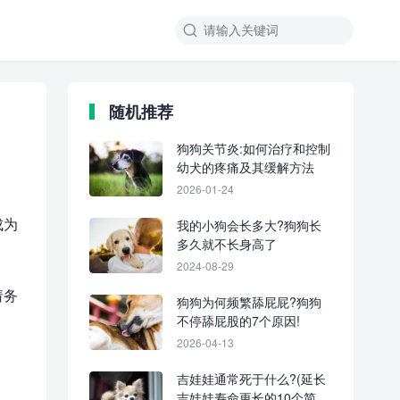
随机推荐
狗狗关节炎:如何治疗和控制
幼犬的疼痛及其缓解方法
2026-01-24
成为
我的小狗会长多大?狗狗长
多久就不长身高了
2024-08-29
请务
狗狗为何频繁舔屁屁?狗狗
不停舔屁股的7个原因!
2026-04-13
吉娃娃通常死于什么?(延长
吉娃娃寿命更长的10个简单