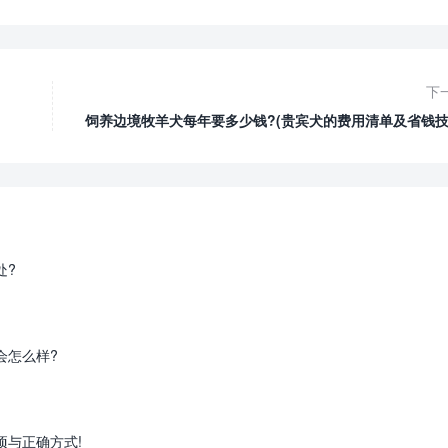
下
饲养边境牧羊犬每年要多少钱?(贵宾犬的费用清单及省钱技
处?
会怎么样?
项与正确方式!