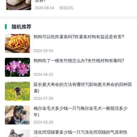
营养?
2026-08-04
阅读(22)
随机推荐
狗狗可以吃炸薯条吗?炸薯条对狗有益还是有害?
2024-09-04
狗狗吃了一棵夹竹桃怎么办?夹竹桃对狗有毒吗?
2024-08-22
延长獒犬寿命的方法有哪些?(影响獒犬寿命的四种因
素)
2024-07-29
梅尔金毛犬多少钱一只?(梅尔金毛犬一般能活多少
年)
2024-03-26
淡化玳瑁猫要多少钱一只?(淡化玳瑁猫的气质和性