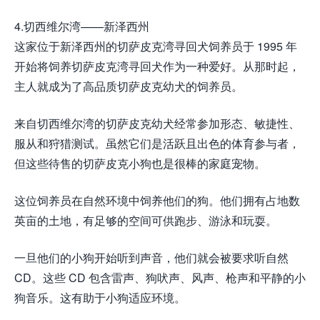
4.切西维尔湾——新泽西州
这家位于新泽西州的切萨皮克湾寻回犬饲养员于 1995 年
开始将饲养切萨皮克湾寻回犬作为一种爱好。从那时起，
主人就成为了高品质切萨皮克幼犬的饲养员。
来自切西维尔湾的切萨皮克幼犬经常参加形态、敏捷性、
服从和狩猎测试。虽然它们是活跃且出色的体育参与者，
但这些待售的切萨皮克小狗也是很棒的家庭宠物。
这位饲养员在自然环境中饲养他们的狗。他们拥有占地数
英亩的土地，有足够的空间可供跑步、游泳和玩耍。
一旦他们的小狗开始听到声音，他们就会被要求听自然
CD。这些 CD 包含雷声、狗吠声、风声、枪声和平静的小
狗音乐。这有助于小狗适应环境。