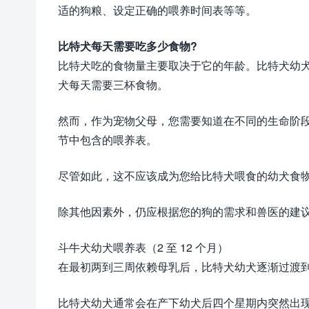
适的狗粮、设定正确的喂养时间表等等。
比特犬每天需要吃多少食物?
比特犬吃的食物量主要取决于它的年龄。比特犬幼
犬每天需要三杯食物。
然而，作为宠物父母，您需要知道在不同的生命阶
节中包含的喂养表。
尽管如此，这不应该成为您给比特犬喂食的幼犬食
除其他因素外，仍应根据您的狗的需求和兽医的建
斗牛犬幼犬喂养表（2 至 12 个月）
在最初两到三周依赖母乳后，比特犬幼犬逐渐过渡
比特犬幼犬通常会在产下幼犬后四个星期内突然出