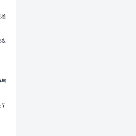
康着
深夜
他与
是早