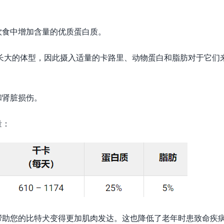
饮食中增加含量的优质蛋白质。
到完全长大的体型，因此摄入适量的卡路里、动物蛋白和脂肪对于它们
和肾脏损伤。
量：
帮助您的比特犬变得更加肌肉发达。这也降低了老年时患致命疾