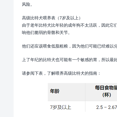
风险。
高级比特犬喂养表（7岁及以上）
由于老年比特犬比年轻的成年狗不太活跃，因此它
响他们脆弱的骨骼和关节。
他们还应该喂食低脂粗粮，因为他们可能已经难以
上了年纪的比特犬也可能有一个敏感的胃，所以最
请参阅下表，了解喂养高级比特犬的指南：