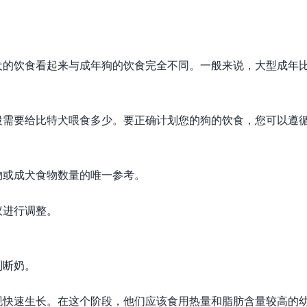
犬的饮食看起来与成年狗的饮食完全不同。一般来说，大型成年
段需要给比特犬喂食多少。要正确计划您的狗的饮食，您可以遵
物或成犬食物数量的唯一参考。
议进行调整。
到断奶。
现快速生长。在这个阶段，他们应该食用热量和脂肪含量较高的