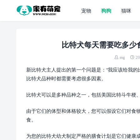
宠物
狗狗
猫咪
比特犬每天需要吃多少食
mg
20
新比特犬主人提出的第一个问题是：“我应该给我的
比特犬品种时都需要考虑很多因素。
比特犬可以是多种品种之一，包括美国比特斗牛梗
由于它们的体型和体格较大，您可以假设它们对食
食。
为您的比特犬幼犬制定严格的膳食计划是它们健康