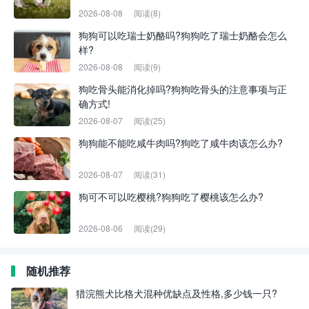
2026-08-08
阅读(8)
狗狗可以吃瑞士奶酪吗?狗狗吃了瑞士奶酪会怎么
样?
2026-08-08
阅读(9)
狗吃骨头能消化掉吗?狗狗吃骨头的注意事项与正
确方式!
2026-08-07
阅读(25)
狗狗能不能吃咸牛肉吗?狗吃了咸牛肉该怎么办?
2026-08-07
阅读(31)
狗可不可以吃樱桃?狗狗吃了樱桃该怎么办?
2026-08-06
阅读(29)
随机推荐
猎浣熊犬比格犬混种优缺点及性格,多少钱一只?